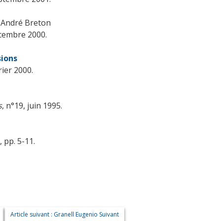
d'André Breton
écembre 2000.
sions
rier 2000.
s
, n°19, juin 1995.
 pp. 5-11.
Article suivant : Granell Eugenio
Suivant