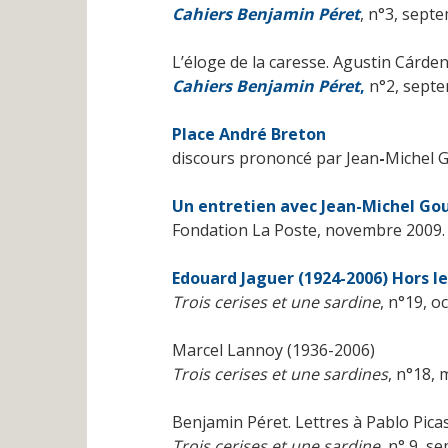
Cahiers Benjamin Péret
, n°3, sept
L’éloge de la caresse. Agustin Cárde
Cahiers Benjamin Péret
,
n°2, septe
Place André Breton
discours prononcé par Jean
-
Michel G
Un entretien avec Jean-Michel Gou
Fondation La Poste, novembre 2009.
Edouard Jaguer (1924-2006) Hors l
Trois cerises et une sardine
, n°19, o
Marcel Lannoy (1936-2006)
Trois cerises et une sardines
, n°18, 
Benjamin Péret. Lettres à Pablo Pica
Trois cerises et une sardine
, n° 9, s