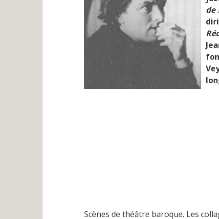
de 
dir
Réc
Jea
fon
Vey
lon
Scènes de théâtre baroque. Les colla