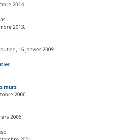
embre 2014.
nas
mbre 2013.
outier , 16 janvier 2009.
tier
es murs
ctobre 2006.
mars 2006.
sso
eptembre 2001.