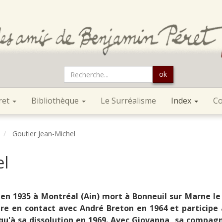
ok
ret
Bibliothèque
Le Surréalisme
Index
Co
Goutier Jean-Michel
el
en 1935 à Montréal (Ain) mort à Bonneuil sur Marne le 2
re en contact avec André Breton en 1964 et participe 
qu'à sa dissolution en 1969. Avec Giovanna, sa compagn