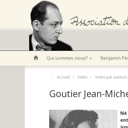
Qui sommes-nous?
Benjamin Pé
Accueil
Index
Index par auteurs
Goutier Jean-Mich
Né 
ent
jus