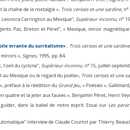
 la chaîne de la nostalgie »,
Trois cerises et une sardine
, n°
t Leonora Carrington au Mexique",
Supérieur inconnu
, n° 1
ents: Paz, Breton et Péret", « Mexique, miroir magnétique
oile errante du surréalisme»
,
Trois cerises et une sardine
 miroirs »,
Signes
, 1995, pp. 84.
l'oeil du cyclone",
Supérieur inconnu
, n° 15, juillet-septem
t au Mexique ou le regard du poète»,
Trois cerises et une s
», préface à la réédition du
Grand Jeu
, « Poésies », Gallimard
n quatre et la jeter aux fauves », Benjamin Péret, Henri Veyr
 guider, dans la babel de notre esprit. Essai sur
Les parar
e automatique" interview de Claude Courtot par Thierry Bea