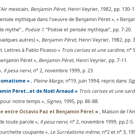
'Air mexicain,
Benjamin Péret
, Henri Veyrier, 1982, pp. 130-1
pensée mythique dans l'oeuvre de Benjamin Péret », « Benja
le mythe" ,
Poésie 1
. "Poésie et pensée mythique", pp. 7-20.
quelques autres) »,
Benjamin Péret
, Henri Veyrier, 1982, pp. 
. Lettres à Pablo Picasso »
Trois cerises et une sardine
, n°
Benjamin Péret »,
Benjamin Péret
, Henri Veyrier, pp. 7-11.
»,
Il pesa nervi
, n° 2, novembre 1999, p. 23.
utomatisme »
,
Pleine Marge
, n°19, juin 1994, repris dans
Si
amin Péret...et de Noël Arnaud
»
Trois cerises et une sard
 pour notre temps »,
Signes
, 1995, pp. 86-88.
ue entre Octavio Paz et Benjamin Péret
»
, Maison de l'A
e toute parole »,
Il pesa nervi
, n° 2, novembre 1999, pp.2-5.
fourchette coupante »,
Le Surréalisme même
, n°2 et n° 3, 19