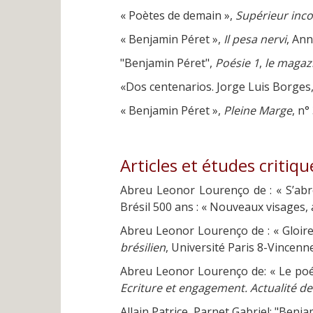
« Poètes de demain »,
Supérieur inc
« Benjamin Péret »,
Il pesa nervi
, Ann
"Benjamin Péret",
Poésie 1
,
le magazi
«Dos centenarios. Jorge Luis Borges
« Benjamin Péret »,
Pleine Marge
, n°
Articles et études critiqu
Abreu Leonor Lourenço de : « S’abr
Brésil 500 ans : « Nouveaux visages, 
Abreu Leonor Lourenço de : « Gloire
brésilien
, Université Paris 8-Vincenn
Abreu Leonor Lourenço de: « Le poét
Ecriture et engagement. Actualité de
Allain Patrice, Parnet Gabriel: "Benj