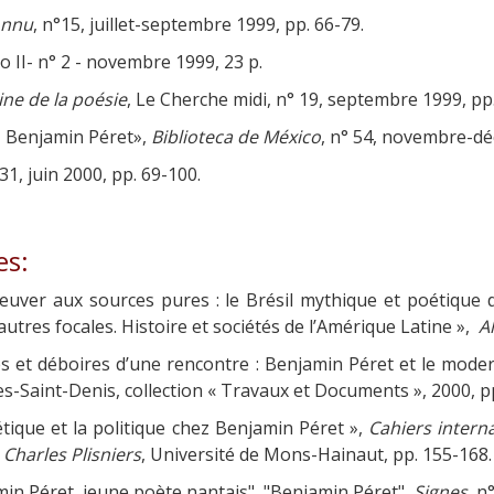
onnu
, n°15, juillet-septembre 1999, pp. 66-79.
o II- n° 2 - novembre 1999, 23 p.
ne de la poésie
, Le Cherche midi, n° 19, septembre 1999, pp.
, Benjamin Péret»,
Biblioteca de México
, n° 54, novembre-dé
 31, juin 2000, pp. 69-100.
es:
euver aux sources pures : le Brésil mythique et poétique 
autres focales. Histoire et sociétés de l’Amérique Latine »,
A
s et déboires d’une rencontre : Benjamin Péret et le moder
es-Saint-Denis, collection « Travaux et Documents », 2000, pp
ique et la politique chez Benjamin Péret »,
Cahiers inter
 Charles Plisniers
, Université de Mons-Hainaut, pp. 155-168.
amin Péret, jeune poète nantais", "Benjamin Péret",
Signes
, n