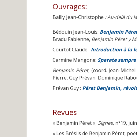
Ouvrages:
Bailly Jean-Christophe
: Au-delà du 
Bédouin Jean-Louis:
Benjamin Pére
Bradu Fabienne,
Benjamin Péret y M
Courtot Claude :
Introduction à la 
Carmine Mangone:
Sparate sempre d
Benjamin Péret
, (coord. Jean-Miche
Pierre, Guy Prévan, Dominique Rabour
Prévan Guy :
Péret Benjamin, révo
Revues
« Benjamin Péret »,
Signes
, n°19, jui
« Les Brésils de Benjamin Péret, poèt