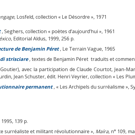
langage
, Losfeld, collection « Le Désordre », 1971
t
, Seghers, collection « poètes d’aujourd’hui », 1961
éxico
, Editorial Aldus, 1999, 256 p.
lecture de Benjamin Péret
, Le Terrain Vague, 1965
i strisciare
,
textes de Benjamin Péret traduits et commenté
l Goutier), avec la participation de Claude Courtot, Jean-M
din, Jean Schuster, édit. Henri Veyrier, collection « Les Pl
lutionnaire permanent
, « Les Archipels du surréalisme », Sy
n 1995, 139 p.
e surréaliste et militant révolutionnaire »,
Maíra
, n° 109, ma