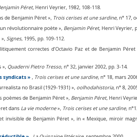
enjamin Péret
, Henri Veyrier, 1982, 108-118.
ns de Benjamin Péret »,
Trois cerises et une sardine
, n° 17, 
'un révolutionnaire poète »,
Benjamin Péret
, Henri Veyrier, 
 »,
Signes
, 1995, pp. 109-112.
itiquement correctes d'Octavio Paz et de Benjamin Péret
s »,
Quaderni Pietro Tresso
, n° 32, janvier 2002, pp. 3-14.
s syndicats »
,
Trois cerises et une sardine
, n° 18, mars 200
rrealista no Brasil (1929-1931) »,
oolhodahistoria
, n° 8, 200
s poèmes de Benjamin Péret »
, Benjamin Péret
, Henri Veyri
éret dans
La vie moderne
»,
Trois cerises et une sardine
, n°1
et invisible de Benjamin Péret », in « Mexique, miroir mag
réductible »
,
La Quinzaine littéraire
, septembre 2000.