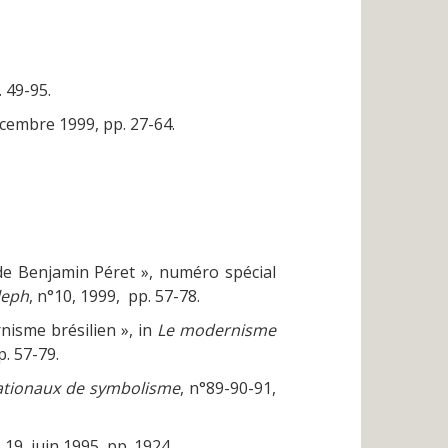
 49-95.
cembre 1999, pp. 27-64.
de Benjamin Péret », numéro spécial
leph
, n°10, 1999, pp. 57-78.
nisme brésilien », in
Le modernisme
. 57-79.
nationaux de symbolisme
, n°89-90-91,
° 19, juin 1995, pp. 1924.