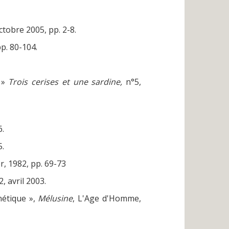
octobre 2005, pp. 2-8.
pp. 80-104.
 »
Trois cerises et une sardine,
n°5,
6.
5.
er, 1982, pp. 69-73
2, avril 2003.
nétique »,
Mélusine
, L'Age d'Homme,