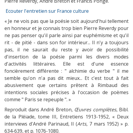
Pierre Reverdy, André Breton et Francis Ponge.
Ecouter l'entretien sur France culture
« Je ne vois pas que la poésie soit aujourd'hui tellement
en honneur et je connais trop bien Pierre Reverdy pour
ne pas penser qu'il parle ainsi par euphémisme et qu'il
rit - de pitié - dans son for intérieur... Il n'y a toujours
pas, il ne saurait du reste y avoir de possibilité
d'insertion de la poésie parmi les divers modes
d'activités littéraires. Elle est d'une essence
foncièrement différente : " alchimie du verbe " il me
semble qu'on n'a pas dit mieux... Et c'est tout à fait
abusivement que certains prêtent à Rimbaud des
intentions sociales précises à l'occasion de poèmes
comme " Paris se repeuple ". »
Reproduit dans André Breton,
Œuvres complètes
, Bibl.
de la Pléiade, tome III, Entretiens 1913-1952, « Deux
interviews d'André Parinaud, II (
Arts
, 7 mars 1952) » p.
634-639, et p. 1076-1080.